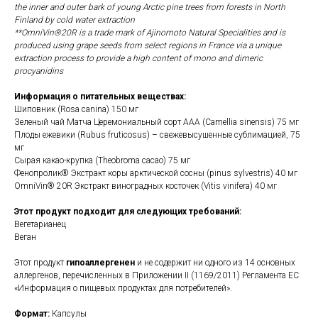
the inner and outer bark of young Arctic pine trees from forests in North
Finland by cold water extraction
**OmniVin®20R is a trade mark of Ajinomoto Natural Specialities and is
produced using grape seeds from select regions in France via a unique
extraction process to provide a high content of mono and dimeric
procyanidins
Информация о питательных веществах:
Шиповник (Rosa canina) 150 мг
Зеленый чай Матча Церемониальный сорт AAA (Camellia sinensis) 75 мг
Плоды ежевики (Rubus fruticosus) – свежевысушенные сублимацией, 75
мг
Сырая какао-крупка (Theobroma cacao) 75 мг
Фенопролик® Экстракт коры арктической сосны (pinus sylvestris) 40 мг
OmniVin® 20R Экстракт виноградных косточек (Vitis vinifera) 40 мг
Этот продукт подходит для следующих требований:
Вегетарианец
Веган
Этот продукт
гипоаллергенен
и не содержит ни одного из 14 основных
аллергенов, перечисленных в Приложении II (1169/2011) Регламента ЕС
«Информация о пищевых продуктах для потребителей».
Формат:
Капсулы