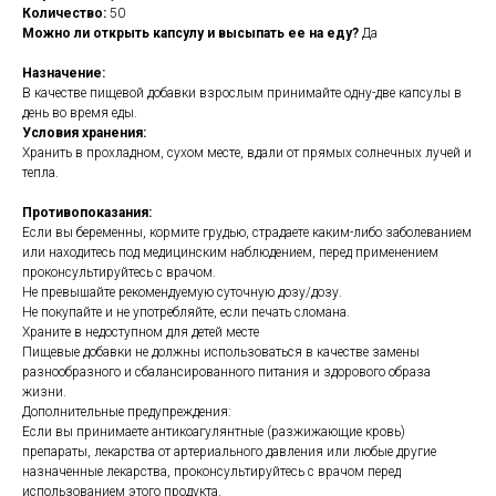
Количество:
50
Можно ли открыть капсулу и высыпать ее на еду?
Да
Назначение:
В качестве пищевой добавки взрослым принимайте одну-две капсулы в
день во время еды.
Условия хранения:
Хранить в прохладном, сухом месте, вдали от прямых солнечных лучей и
тепла.
Противопоказания:
Если вы беременны, кормите грудью, страдаете каким-либо заболеванием
или находитесь под медицинским наблюдением, перед применением
проконсультируйтесь с врачом.
Не превышайте рекомендуемую суточную дозу/дозу.
Не покупайте и не употребляйте, если печать сломана.
Храните в недоступном для детей месте
Пищевые добавки не должны использоваться в качестве замены
разнообразного и сбалансированного питания и здорового образа
жизни.
Дополнительные предупреждения:
Если вы принимаете антикоагулянтные (разжижающие кровь)
препараты, лекарства от артериального давления или любые другие
назначенные лекарства, проконсультируйтесь с врачом перед
использованием этого продукта.