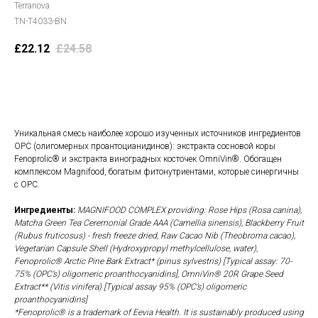
Terranova
TN-T4033-BN
£
22.12
£
24.58
В корзину
Уникальная смесь наиболее хорошо изученных источников ингредиентов
OPC (олигомерных проантоцианидинов): экстракта сосновой коры
Fenoprolic® и экстракта виноградных косточек OmniVin®. Обогащен
комплексом Magnifood, богатым фитонутриентами, которые синергичны
с OPC.
Ингредиенты:
MAGNIFOOD COMPLEX providing: Rose Hips (Rosa canina),
Matcha Green Tea Ceremonial Grade AAA (Camellia sinensis), Blackberry Fruit
(Rubus fruticosus) - fresh freeze dried, Raw Cacao Nib (Theobroma cacao),
Vegetarian Capsule Shell (Hydroxypropyl methylcellulose, water),
Fenoprolic® Arctic Pine Bark Extract* (pinus sylvestris) [Typical assay: 70-
75% (OPC’s) oligomeric proanthocyanidins], OmniVin® 20R Grape Seed
Extract** (Vitis vinifera) [Typical assay 95% (OPC’s) oligomeric
proanthocyanidins]
*Fenoprolic® is a trademark of Eevia Health. It is sustainably produced using