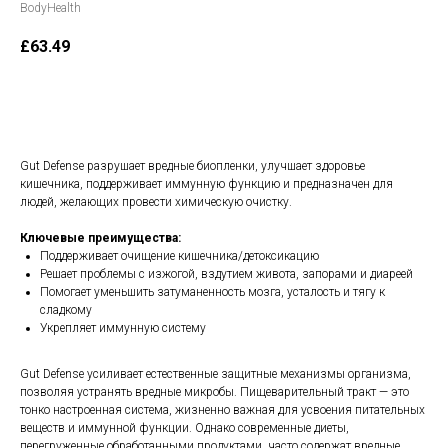
BodyHealth
£
63.49
В корзину
Gut Defense разрушает вредные биопленки, улучшает здоровье
кишечника, поддерживает иммунную функцию и предназначен для
людей, желающих провести химическую очистку.
Ключевые преимущества:
Поддерживает очищение кишечника/детоксикацию
Решает проблемы с изжогой, вздутием живота, запорами и диареей
Помогает уменьшить затуманенность мозга, усталость и тягу к
сладкому
Укрепляет иммунную систему
Gut Defense усиливает естественные защитные механизмы организма,
позволяя устранять вредные микробы. Пищеварительный тракт — это
тонко настроенная система, жизненно важная для усвоения питательных
веществ и иммунной функции. Однако современные диеты,
перегруженные обработанными продуктами, часто содержат вредные