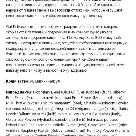
патогены в кишечнике, нарушая этот тонкий баланс. Эти захватчики
нарушают пищеварение и высвобождают токсины, которые нарушают
целостность кишечника и обременяют иммунную систему.
Gut Defense решает эти проблемы, разрушая биопленки, в которых
скрываются патогены, и поддерживая иммунную функцию для
оптимального здоровья кишечника. Поскольку более 80% иммунной
системы находится в кишечнике, эта добавка обеспечивает необходимую
поддержку для улучшения передней линии защиты организма от
болезней. Кроме того, обогащенный антиоксидантами и ингредиентами,
способствующими росту полезных бактерий, он обеспечивает
комплексное восстановление кишечника и защиту клеток, способствуя
вашему энергичному и выносливому здоровью.
Количество:
90 мягких капсул
Ингредиенты:
Proprietary Blend (Olive Oil (Olea europaea) (fruit), Bilberry
Fruit Extract (Vaccinium myrtillus), Noni Fruit Powder (Morinda citrifolia),
Milk Thistle Powder (Silybum marianum) (seed), Shiitake Mushroom Powder
(Lentinus edodes) (fruit body), Oregano Oil (Origanum vulgare) (herb), Garlic
Powder (Allium sativum) (bulb), White Willow Powder (Salix alba) (bark),
Goldenseal Powder (Hydrastis canadensis) (herb), Echinacea purpurea
Extract (root), Echinacea angustifolia Extract (root), Grape Seed Extract (Vitis
vinifera), Raspberry Powder (Rubus idaeus) (fruit), Fumitory Powder (Fumaria