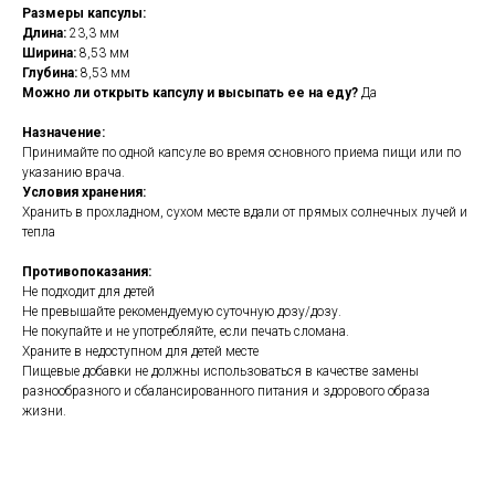
Размеры капсулы:
Длина:
23,3 мм
Ширина:
8,53 мм
Глубина:
8,53 мм
Можно ли открыть капсулу и высыпать ее на еду?
Да
Назначение:
Принимайте по одной капсуле во время основного приема пищи или по
указанию врача.
Условия хранения:
Хранить в прохладном, сухом месте вдали от прямых солнечных лучей и
тепла
Противопоказания:
Не подходит для детей
Не превышайте рекомендуемую суточную дозу/дозу.
Не покупайте и не употребляйте, если печать сломана.
Храните в недоступном для детей месте
Пищевые добавки не должны использоваться в качестве замены
разнообразного и сбалансированного питания и здорового образа
жизни.
https://naturaldispensary.co.uk/products/Digesta_Cleanse_120_s-
10002412-0.html