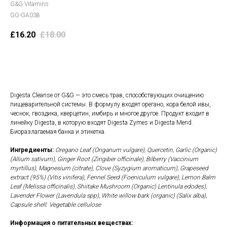
G&G Vitamins
GG-GA038
£
16.20
£
18.00
В корзину
Digesta Cleanse от G&G — это смесь трав, способствующих очищению
пищеварительной системы. В формулу входят орегано, кора белой ивы,
чеснок, гвоздика, кверцетин, имбирь и многое другое. Продукт входит в
линейку Digesta, в которую входят Digesta Zymes и Digesta Mend.
Биоразлагаемая банка и этикетка.
Ингредиенты:
Oregano Leaf (Origanum vulgare), Quercetin, Garlic (Organic)
(Allium sativum), Ginger Root (Zingiber officinale), Bilberry (Vaccinium
myrtillus), Magnesium (citrate), Clove (Syzygium aromaticum), Grapeseed
extract (95%) (Vitis vinifera), Fennel Seed (Foeniculum vulgare), Lemon Balm
Leaf (Melissa officinalis), Shiitake Mushroom (Organic) Lentinula edodes),
Lavender Flower (Lavendula spp), White willow bark (organic) (Salix alba),
Capsule shell: Vegetable cellulose
Информация о питательных веществах: