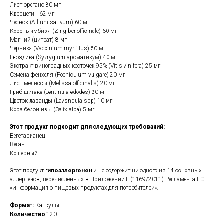
Лист орегано 80 мг
Кверцетин 62 мг
Чеснок (Allium sativum) 60 мг
Корень имбиря (Zingiber officinale) 60 мг
Магний (цитрат) 8 мг
Черника (Vaccinium myrtillus) 50 мг
Гвоздика (Syzrygium ароматикум) 40 мг
Экстракт виноградных косточек 95% (Vitis vinifera) 25 мг
Семена фенхеля (Foeniculum vulgare) 20 мг
Лист мелиссы (Melissa officinalis) 20 мг
Гриб шитаке (Lentinula edodes) 20 мг
Цветок лаванды (Lavsndula spp) 10 мг
Кора белой ивы (Salix alba) 5 мг
Этот продукт подходит для следующих требований:
Вегетарианец
Веган
Кошерный
Этот продукт
гипоаллергенен
и не содержит ни одного из 14 основных
аллергенов, перечисленных в Приложении II (1169/2011) Регламента ЕС
«Информация о пищевых продуктах для потребителей».
Формат:
Капсулы
Количество:
120