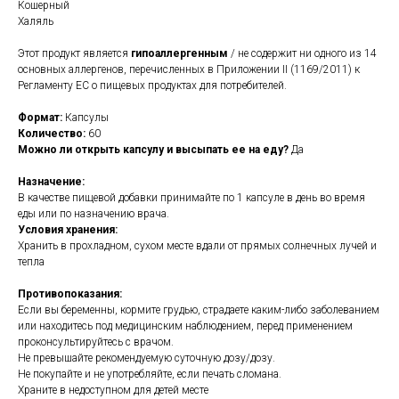
Кошерный
Халяль
Этот продукт является
гипоаллергенным
/ не содержит ни одного из 14
основных аллергенов, перечисленных в Приложении II (1169/2011) к
Регламенту ЕС о пищевых продуктах для потребителей.
Формат:
Капсулы
Количество:
60
Можно ли открыть капсулу и высыпать ее на еду?
Да
Назначение:
В качестве пищевой добавки принимайте по 1 капсуле в день во время
еды или по назначению врача.
Условия хранения:
Хранить в прохладном, сухом месте вдали от прямых солнечных лучей и
тепла
Противопоказания:
Если вы беременны, кормите грудью, страдаете каким-либо заболеванием
или находитесь под медицинским наблюдением, перед применением
проконсультируйтесь с врачом.
Не превышайте рекомендуемую суточную дозу/дозу.
Не покупайте и не употребляйте, если печать сломана.
Храните в недоступном для детей месте