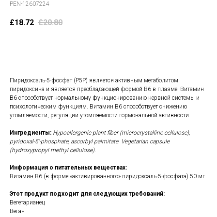
PEN-12607224
£
18.72
£
20.80
В корзину
Пиридоксаль-5-фосфат (P5P) является активным метаболитом
пиридоксина и является преобладающей формой B6 в плазме. Витамин
B6 способствует нормальному функционированию нервной системы и
психологическим функциям. Витамин В6 способствует снижению
утомляемости, регуляции утомляемости гормональной активности.
Ингредиенты:
Hypoallergenic plant fiber (microcrystalline cellulose),
pyridoxal-5'-phosphate, ascorbyl palmitate. Vegetarian capsule
(hydroxypropyl methyl cellulose).
Информация о питательных веществах:
Витамин B6 (в форме «активированного» пиридоксаль-5-фосфата) 50 мг
Этот продукт подходит для следующих требований:
Вегетарианец
Веган