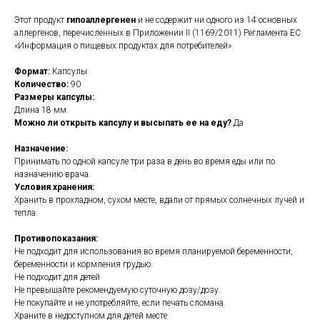
Этот продукт
гипоаллергенен
и не содержит ни одного из 14 основных
аллергенов, перечисленных в Приложении II (1169/2011) Регламента ЕС
«Информация о пищевых продуктах для потребителей».
Формат:
Капсулы
Количество:
90
Размеры капсулы:
Длина 18 мм
Можно ли открыть капсулу и высыпать ее на еду?
Да
Назначение:
Принимать по одной капсуле три раза в день во время еды или по
назначению врача.
Условия хранения:
Хранить в прохладном, сухом месте, вдали от прямых солнечных лучей и
тепла.
Противопоказания:
Не подходит для использования во время планируемой беременности,
беременности и кормления грудью.
Не подходит для детей
Не превышайте рекомендуемую суточную дозу/дозу.
Не покупайте и не употребляйте, если печать сломана.
Храните в недоступном для детей месте