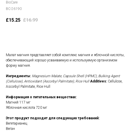
BioCare
BC-26190
£
15.25
£
16.99
В корзину
Малат магния представляет собой комплекс магния и яблочной кислоты,
обеспечивающий хорошо усваиваемую и используемую организмом
форму магния.
Ингредиенты:
Magnesium Malate, Capsule Shell (HPMC), Bulking Agent
(Cellulose), Antioxidant (Ascorbyl Palmitate), Rice Hull
Additives:
Cellulose,
Ascorbyl Palmitate, Rice Hull
Информация о питательных веществах:
Магний 117 мг
Яблочная кислота 720 мг
Этот продукт подходит для следующих требований:
Вегетарианец
Веган