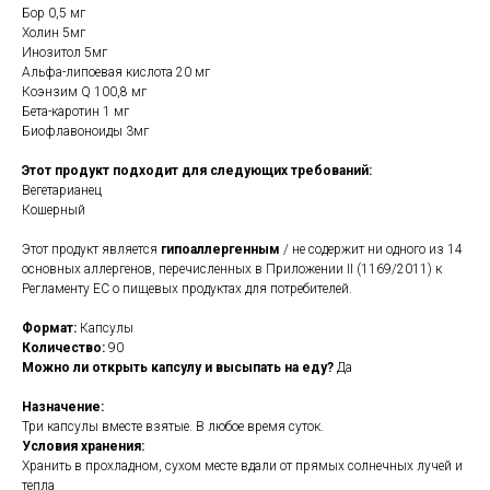
Бор 0,5 мг
Холин 5мг
Инозитол 5мг
Альфа-липоевая кислота 20 мг
Коэнзим Q 100,8 мг
Бета-каротин 1 мг
Биофлавоноиды 3мг
Этот продукт подходит для следующих требований:
Вегетарианец
Кошерный
Этот продукт является
гипоаллергенным
/ не содержит ни одного из 14
основных аллергенов, перечисленных в Приложении II (1169/2011) к
Регламенту ЕС о пищевых продуктах для потребителей.
Формат:
Капсулы
Количество:
90
Можно ли открыть капсулу и высыпать на еду?
Да
Назначение:
Три капсулы вместе взятые. В любое время суток.
Условия хранения:
Хранить в прохладном, сухом месте вдали от прямых солнечных лучей и
тепла