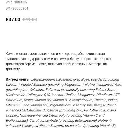
Wild Nutrition
WN-30000304
£
37.00
£
41.00
В корзину
Комплексная смесь витаминов и минералов, обеспечивающая
питательную поддержку вам и вашему ребенку на протяжении всех
триместров беременности, включая крайне важный «четвертый»
триместр.
Ингредиенты:
Lithothamnium Calcareum (Red algae) powder (providing
Calcium), Purified Seawater (providing Magnesium), Nutrient-enhanced Yeast
(providing Iron, Selenium, Folic acid [as naturally occurring Folate], Boron,
Niacinamide, CoEnzyme Q10, Inositol, Choline, Manganese, Riboflavin, GTF
Chromium, Biotin, Vitamin B6, Vitamin B12, Molybdenum, Thiamin, Iodine,
Vitamin K1 and Vitamin D3), Vegetable cellulose (capsule shell), Nutrient-
enhanced Lactobacillus Bulgaricus (providing Zinc, Pantothenic acid and
Copper), Nutrient-enhanced Citrus pulp (providing Vitamin C and
Bioflavonoids), Carrot concentrate (providing Beta-carotene), Nutrient-
enhanced Yellow pea (Pisum Sativum) preparation (providing Vitamin E),