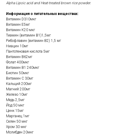
Alpha Lipoic acid and Heat-treated brown rice powder.
Информация о питательных веществах:
Витамин D310мкг
Витамин Е5мг
Витамин К20 мкг
Тиамин (витамин B1)1,5мг
Рибофлавин (витамин B2) 1,5 мг
Ниацин 10мг
Пантотеновая кислота 5мг
Витамин В62мг
Фолат 400мкг
Витамин B1 240мкг
Биотин 50мкг
Витамин С 30мг
Кальций 200мг
Магний 200мг
Железо 10мг
Медь 2,5мг
Йод 50 мкг
Цинк 15мг
Марганец 1мг
Селен 50 мкг
Хром 30 мкг
Молибден 20мкг